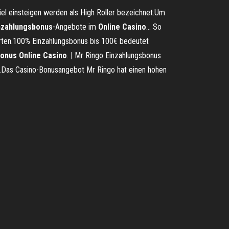
iel einsteigen werden als High Roller bezeichnet.Um
nzahlungsbonus
-Angebote im
Online
Casino
… So
warten.100% Einzahlungsbonus bis 100€ bedeutet
bonus
Online
Casino
. | Mr Ringo Einzahlungsbonus
len.Das Casino-Bonusangebot Mr Ringo hat einen hohen