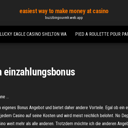
easiest way to make money at casino
buzzbingouvmh.web.app
LUCKY EAGLE CASINO SHELTON WA
PIED A ROULETTE POUR P
m einzahlungsbonus
e ...
in eigenes Bonus Angebot und bietet daher andere Vorteile. Egal ob ein
 jedem Casino auf seine Kosten und wird meist reichlich belohnt. No De
asino weit mehr als alle anderen. Trotzdem möchte ich die anderen Ange