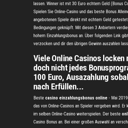
lassen. Winner ist mit 30 Euro echtem Geld (Bonus Co
Spielen Sie Online-Casino und das beste Bonus Allein
angebotenen Spiele direkt mit echtem Geld getestet 
Bedingungen geknüpft. Mit diesen 3 Anbietern verdien
hohem Einzahlungsbonus an. Über folgenden Link gib
verzocken und dir den übrigen Gewinn auszahlen lass
Viele Online Casinos locken 
doch nicht jedes Bonusprogr
100 Euro, Ausazahlung sobal
nach Erfüllen...
Beste
casino
einzahlungsbonus
online
- Mai 2019 
das von Online-Casinos an Spieler vergeben wird. Er
im selben Online-Casino weiterspielen. Der beste
onl
Casino Bonus an. Bei einer großen Auswahl an versch