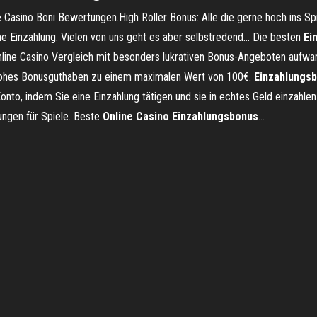
Casino Boni Bewertungen.High Roller Bonus: Alle die gerne hoch ins Sp
e Einzahlung. Vielen von uns geht es aber selbstredend... Die besten
Ei
 Online Casino Vergleich mit besonders lukrativen Bonus-Angeboten auf
h hohes Bonusguthaben zu einem maximalen Wert von 100€.
Einzahlungs
 Konto, indem Sie eine Einzahlung tätigen und sie in echtes Geld einzah
ungen für Spiele. Beste
Online
Casino
Einzahlungsbonus
…